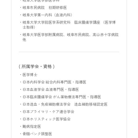
岐阜市民病院 初期研修医
岐阜大学第一内科（血液内科）
岐阜大学大学院医学系研究科 臨床腫瘍学講座 （医学博
士取得）
岐阜大学医学部附属病院、岐阜市民病院、高山赤十字病院
他
( 所属学会・資格 )
医学博士
日本内科学会 総合内科専門医・指導医
日本血液学会 血液専門医・指導医
日本臨床腫瘍学会 がん薬物療法専門医・指導医
日本造血・免疫細胞療法学会 造血細胞移植認定医
日本プライマリ・ケア連合学会
日本ホリスティック医学協会
難病指定医
骨髄バンク調整医