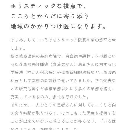
ホリスティックな視点で、
こころとからだに寄り添う
地域のかかりつけ医になります。
はじめまして！いろはなクリニック院長の柴田悠平と申
します。
私は岐阜県内の基幹病院で、白血病や悪性リンパ腫とい
った造血器悪性腫瘍（血液のがん）患者さんに対する化
学療法（抗がん剤治療）や造血幹細胞移植など、血液内
科医として臨床の最前線で働いてきました。
学会発表な
どの研究活動など診療業務以外にも多くの業務を抱え、
充実しているものの、多忙な毎日でした。
そのため、一人ひとりの患者さんに対してゆっくりと向
き合う時間が取りづらく、心のこもった医療を提供する
ことが出来ていないと感じることが多くなり、「いろは
なクリニック」を開業いたしました。