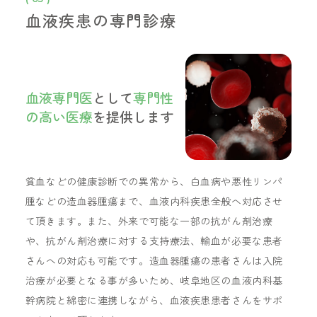
血液疾患の専門診療
血液専門医
として
専門性
の高い医療
を提供します
貧血などの健康診断での異常から、白血病や悪性リンパ
腫などの造血器腫瘍まで、血液内科疾患全般へ対応させ
て頂きます。また、外来で可能な一部の抗がん剤治療
や、抗がん剤治療に対する支持療法、輸血が必要な患者
さんへの対応も可能です。造血器腫瘍の患者さんは入院
治療が必要となる事が多いため、岐阜地区の血液内科基
幹病院と綿密に連携しながら、血液疾患患者さんをサポ