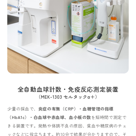
全自動血球計数・免疫反応測定装置
（MEK-1303 セルタックα＋）
少量の採血で、
炎症の有無（CRP）・血糖管理の指標
（HbA1c）・白血球や赤血球、血小板の数
を短時間で測定で
きる装置です。発熱や体調不良の原因、貧血や糖尿病のチェ
ックなどに役立ちます。約10分で結果が分かりますので、そ