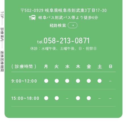
〒502-0929 岐阜県岐阜市則武東3丁目17-30
TOP
岐阜バス則武バス停より徒歩6分
経路検索
診療案内
058-213-0871
tel.
休診：水曜午後、土曜午後、日・祝祭日
連携医療機関
( 診療時間 )
月
火
水
木
金
土
日
9:00~12:00
●
●
●
●
●
●
－
15:00~18:00
●
●
－
●
●
－
－