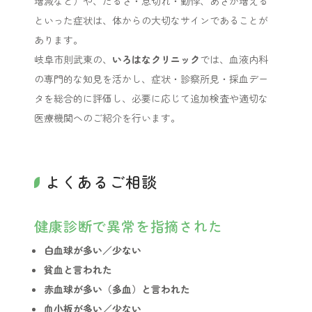
増減など）や、だるさ・息切れ・動悸、あざが増える
といった症状は、体からの大切なサインであることが
あります。
岐阜市則武東の、
いろはなクリニック
では、血液内科
の専門的な知見を活かし、症状・診察所見・採血デー
タを総合的に評価し、必要に応じて追加検査や適切な
医療機関へのご紹介を行います。
よくあるご相談
健康診断で異常を指摘された
白血球が多い／少ない
貧血と言われた
赤血球が多い（多血）と言われた
血小板が多い／少ない