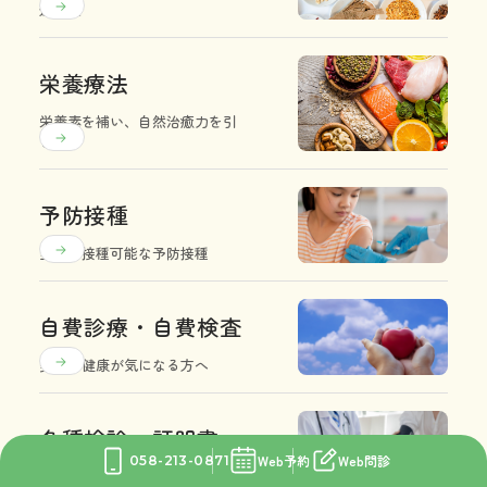
選択肢
栄養療法
栄養素を補い、自然治癒力を引
き出す
予防接種
当院で接種可能な予防接種
自費診療・自費検査
美容や健康が気になる方へ
各種検診・証明書
Web予約
Web問診
058-213-0871
各種検診、診断書のご案内