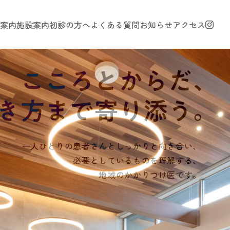
案内
施設案内
初診の方へ
よくある質問
お知らせ
アクセス
一人ひとりの患者さんと
しっかりと向き合い、
必要としているものを理解する、
地域のかかりつけ医です。