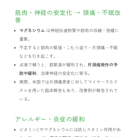
筋肉・神経の安定化 → 頭痛・不眠改
善
マグネシウム
は神経伝達物質や筋肉の収縮・弛緩に
重要。
不足すると筋肉の緊張・こむら返り・片頭痛・不眠
などを引き起こす。
点滴で補うと、筋緊張が緩和され、
片頭痛発作の予
防や緩和
、自律神経の安定化に寄与。
実際、米国では片頭痛患者に対してマイヤーズカク
テルを用いた臨床報告もあり、改善例が報告されて
いる。
アレルギー・炎症の緩和
ビタミンCやマグネシウムには抗ヒスタミン作用があ