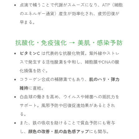
点滴で補うことで代謝がスムーズになり、ATP（細胞
のエネルギー通貨）産生が効率化され、疲労回復が
早まる。
抗酸化・免疫強化 → 美肌・感染予防
ビタミンC
は代表的な抗酸化物質。紫外線やストレ
スで発生する活性酸素を中和し、細胞膜やDNAの酸
化損傷を防ぐ。
コラーゲン合成の補酵素でもあり、
肌のハリ・弾力
維持
に直結。
白血球の働きを高め、ウイルスや細菌への抵抗力を
サポート。風邪予防や回復促進効果があるとされ
る。
また、鉄の吸収を助けることで貧血予防にも寄与
し、
顔色の改善・肌の血色感アップ
にも関与。