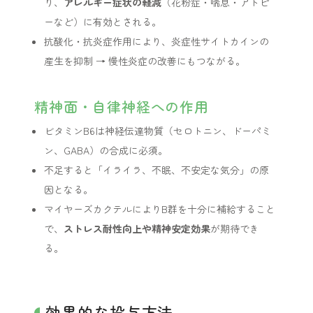
り、
アレルギー症状の軽減
（花粉症・喘息・アトピ
ーなど）に有効とされる。
抗酸化・抗炎症作用により、炎症性サイトカインの
産生を抑制 → 慢性炎症の改善にもつながる。
精神面・自律神経への作用
ビタミンB6は神経伝達物質（セロトニン、ドーパミ
ン、GABA）の合成に必須。
不足すると「イライラ、不眠、不安定な気分」の原
因となる。
マイヤーズカクテルによりB群を十分に補給すること
で、
ストレス耐性向上や精神安定効果
が期待でき
る。
効果的な投与方法