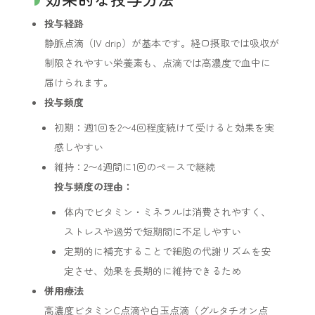
投与経路
静脈点滴（IV drip）が基本です。経口摂取では吸収が
制限されやすい栄養素も、点滴では高濃度で血中に
届けられます。
投与頻度
初期：週1回を2〜4回程度続けて受けると効果を実
感しやすい
維持：2〜4週間に1回のペースで継続
投与頻度の理由：
体内でビタミン・ミネラルは消費されやすく、
ストレスや過労で短期間に不足しやすい
定期的に補充することで細胞の代謝リズムを安
定させ、効果を長期的に維持できるため
併用療法
高濃度ビタミンC点滴や白玉点滴（グルタチオン点