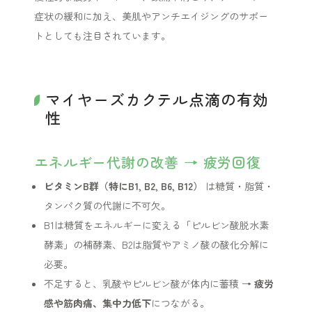
症状の緩和に加え、美肌やアンチエイジングのサポー
トとしても注目されています。
マイヤーズカクテル点滴の有効
性
エネルギー代謝の改善 → 疲労回復
ビタミンB群（特にB1, B2, B6, B12）
は糖質・脂質・
タンパク質の代謝に不可欠。
B1は糖質をエネルギーに変える「ピルビン酸脱水素
酵素」の補酵素、B2は脂質やアミノ酸の酸化分解に
必要。
不足すると、乳酸やピルビン酸が体内に蓄積 →
疲労
感や筋肉痛、集中力低下
につながる。