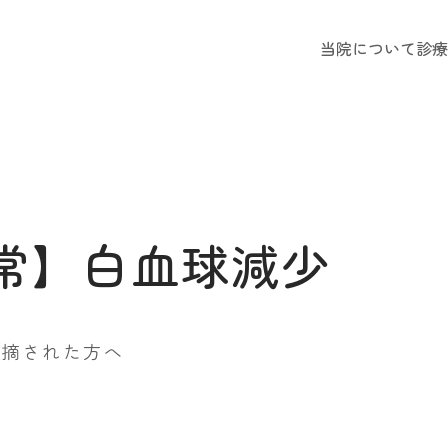
当院について
診療
常】白血球減少
指摘された方へ