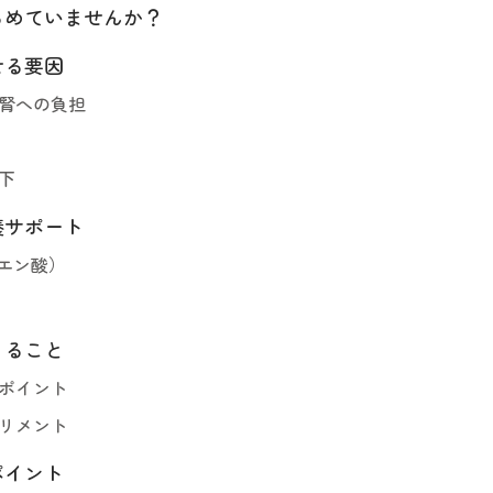
らめていませんか？
せる要因
腎への負担
下
養サポート
タエン酸）
きること
ポイント
リメント
ポイント