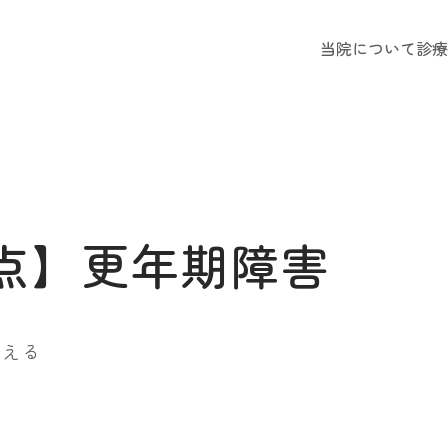
当院について
診療
点】更年期障害
支える