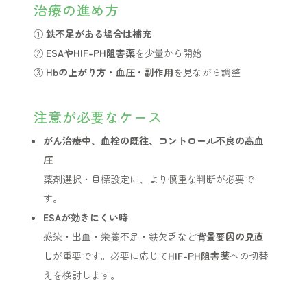
治療の進め方
①
鉄不足がある場合は補充
②
ESAやHIF-PH阻害薬
を少量から開始
③
Hbの上がり方・血圧・副作用
を見ながら調整
注意が必要なケース
がん治療中、血栓の既往、コントロール不良の高血
圧
薬剤選択・目標設定に、より慎重な判断が必要で
す。
ESAが効きにくい時
感染・出血・栄養不足・鉄欠乏など
背景要因の見直
し
が重要です。必要に応じて
HIF-PH阻害薬
への切替
えを検討します。