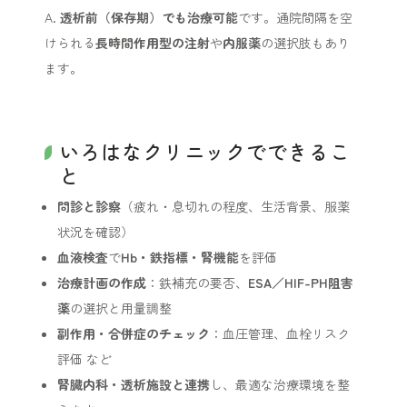
A.
透析前（保存期）でも治療可能
です。通院間隔を空
けられる
長時間作用型の注射
や
内服薬
の選択肢もあり
ます。
いろはなクリニックでできるこ
と
問診と診察
（疲れ・息切れの程度、生活背景、服薬
状況を確認）
血液検査
で
Hb・鉄指標・腎機能
を評価
治療計画の作成
：鉄補充の要否、
ESA／HIF-PH阻害
薬
の選択と用量調整
副作用・合併症のチェック
：血圧管理、血栓リスク
評価 など
腎臓内科・透析施設と連携
し、最適な治療環境を整