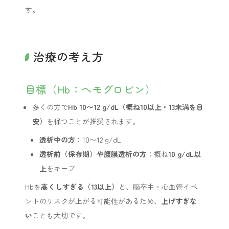
す。
治療の考え方
目標（Hb：ヘモグロビン）
多くの方で
Hb 10〜12 g/dL（概ね10以上・13未満を目
安）
を保つことが推奨されます。
透析中の方
：10〜12 g/dL
透析前（保存期）や腹膜透析の方
：概ね
10 g/dL以
上
をキープ
Hbを
高くしすぎる（13以上）
と、脳卒中・心血管イベ
ントのリスクが上がる可能性があるため、
上げすぎな
い
ことも大切です。