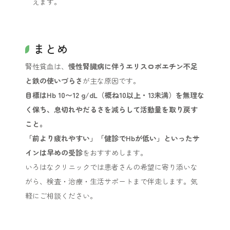
えます。
まとめ
腎性貧血は、
慢性腎臓病に伴うエリスロポエチン不足
と鉄の使いづらさ
が主な原因です。
目標はHb 10〜12 g/dL（概ね10以上・13未満）を無理な
く保ち、息切れやだるさを減らして活動量を取り戻す
こと。
「前より疲れやすい」「健診でHbが低い」といったサ
インは早めの受診
をおすすめします。
いろはなクリニックでは患者さんの希望に寄り添いな
がら、検査・治療・生活サポートまで伴走します。気
軽にご相談ください。