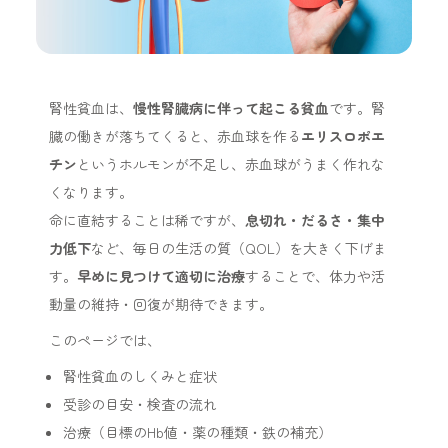
腎性貧血は、
慢性腎臓病に伴って起こる貧血
です。腎
臓の働きが落ちてくると、赤血球を作る
エリスロポエ
チン
というホルモンが不足し、赤血球がうまく作れな
くなります。
命に直結することは稀ですが、
息切れ・だるさ・集中
力低下
など、毎日の生活の質（QOL）を大きく下げま
す。
早めに見つけて適切に治療
することで、体力や活
動量の維持・回復が期待できます。
このページでは、
腎性貧血のしくみと症状
受診の目安・検査の流れ
治療（目標のHb値・薬の種類・鉄の補充）