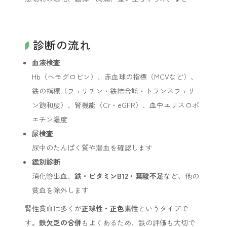
診断の流れ
血液検査
Hb（ヘモグロビン）、赤血球の指標（MCVなど）、
鉄の指標（フェリチン・鉄結合能・トランスフェリ
ン飽和度）、腎機能（Cr・eGFR）、血中エリスロポ
エチン濃度
尿検査
尿中のたんぱく質や潜血を確認します
鑑別診断
消化管出血、
鉄・ビタミンB12・葉酸不足
など、他の
貧血を除外します
腎性貧血は多くが
正球性・正色素性
というタイプで
す。
鉄欠乏の合併
もよくあるため、鉄の評価も大切で