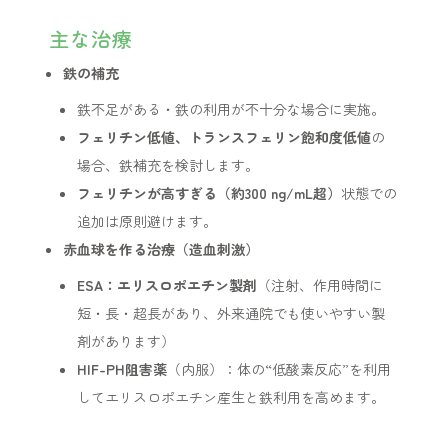
主な治療
鉄の補充
鉄不足がある・鉄の利用が不十分な場合に実施。
フェリチン低値、トランスフェリン飽和度低値
の
場合、鉄補充を検討します。
フェリチンが高すぎる（約300 ng/mL超）
状態での
追加は原則避けます。
赤血球を作る治療（造血刺激）
ESA：エリスロポエチン製剤
（注射、作用時間に
短・長・超長があり、外来通院でも使いやすい製
剤があります）
HIF-PH阻害薬
（内服）：体の“低酸素反応”を利用
してエリスロポエチン産生と鉄利用を高めます。