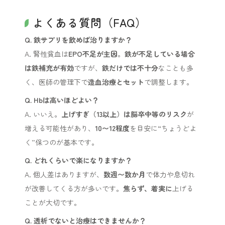
よくある質問（FAQ）
Q. 鉄サプリを飲めば治りますか？
A. 腎性貧血は
EPO不足が主因
。
鉄が不足している場合
は鉄補充が有効
ですが、
鉄だけでは不十分
なことも多
く、医師の管理下で
造血治療とセット
で調整します。
Q. Hbは高いほどよい？
A. いいえ。
上げすぎ（13以上）は脳卒中等のリスク
が
増える可能性があり、
10〜12程度
を目安に“ちょうどよ
く”保つのが基本です。
Q. どれくらいで楽になりますか？
A. 個人差はありますが、
数週〜数か月
で体力や息切れ
が改善してくる方が多いです。
焦らず、着実に
上げる
ことが大切です。
Q. 透析でないと治療はできませんか？