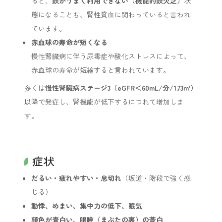
ると、
鉄がうまく利用できない（機能的鉄欠乏）
状
態になることも、腎性貧血に関わっていると言われ
ています。
赤血球の寿命が短くなる
慢性腎臓病に伴う尿毒症や酸化ストレスによって、
赤血球の寿命が短縮すると言われています。
多くは
慢性腎臓病ステージ3（eGFR＜60mL/分/1.73m
）
2
以降で発症し、腎機能が低下するにつれて増加しま
す。
症状
だるい・疲れやすい・息切れ
（坂道・階段で強く感
じる）
動悸、めまい、集中力の低下、眠気
顔色が青白い、眼瞼（まぶたの裏）の蒼白