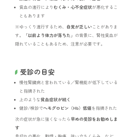
貧血の進行により
むくみ・心不全症状
が悪化するこ
ともあります
※ゆっくり進行するため、
自覚が乏しい
ことがありま
す。
「以前より体力が落ちた」
の背景に、腎性貧血が
隠れていることもあるため、注意が必要です。
受診の目安
慢性腎臓病と言われている／腎機能が低下している
と指摘された
上のような
貧血症状が続く
健診/検診で
ヘモグロビン（Hb）低値
を指摘された
次の症状が急に強くなったら
早めの受診をお勧めしま
す
息切れの悪化、動悸・胸痛、強い立ちくらみ、など