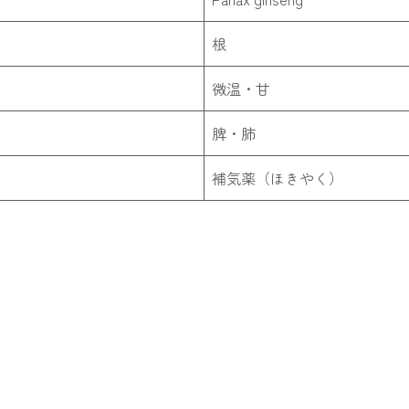
根
微温・甘
脾・肺
補気薬（ほきやく）