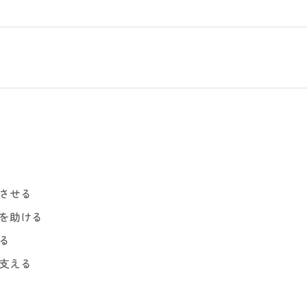
させる
を助ける
る
支える