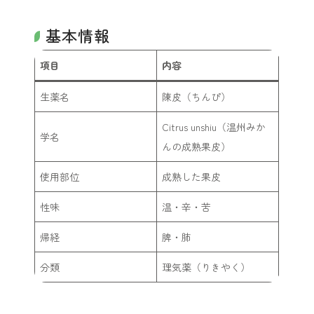
基本情報
項目
内容
生薬名
陳皮（ちんぴ）
Citrus unshiu
（温州みか
学名
んの成熟果皮）
使用部位
成熟した果皮
性味
温・辛・苦
帰経
脾・肺
分類
理気薬（りきやく）