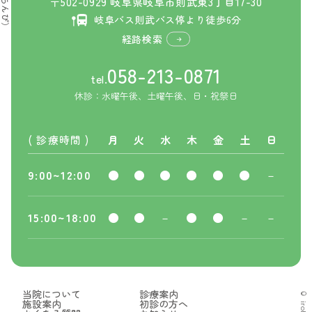
陳皮（ちんぴ）
〒502-0929 岐阜県岐阜市則武東3丁目17-30
岐阜バス則武バス停より徒歩6分
経路検索
058-213-0871
tel.
休診：水曜午後、土曜午後、日・祝祭日
( 診療時間 )
月
火
水
木
金
土
日
9:00~12:00
●
●
●
●
●
●
－
15:00~18:00
●
●
－
●
●
－
－
当院について
診療案内
施設案内
初診の方へ