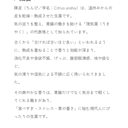
陳皮（ちんぴ／学名：
Citrus unshiu
）は、温州みかんの
皮を乾燥・熟成させた生薬です。
気の巡りを整え、胃腸の働きを助ける「理気薬（りき
やく）」の代表格として知られています。
古くから「古ければ古いほど良い」といわれるよう
に、熟成を重ねることで香りと効能が深まり、
消化不良や食欲不振、げっぷ、腹部膨満感、咳や痰な
ど、
気の滞りや湿気による不調に広く用いられてきまし
た。
その爽やかな香りは、胃腸だけでなく気分まで軽くし
てくれる働きがあり、
「食べすぎ・ストレス・胃の重さ」に悩む現代人にぴ
ったりの生薬です。