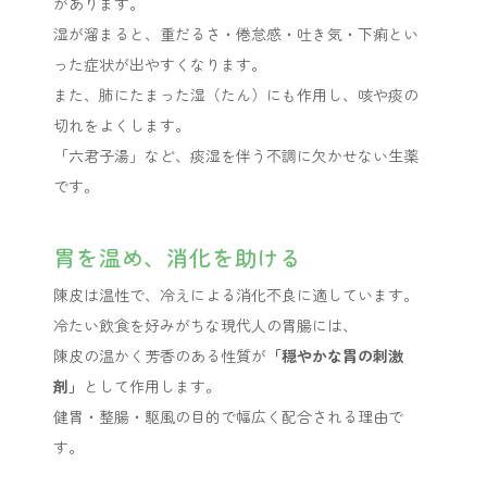
があります。
湿が溜まると、重だるさ・倦怠感・吐き気・下痢とい
った症状が出やすくなります。
また、肺にたまった湿（たん）にも作用し、咳や痰の
切れをよくします。
「六君子湯」など、痰湿を伴う不調に欠かせない生薬
です。
胃を温め、消化を助ける
陳皮は温性で、冷えによる消化不良に適しています。
冷たい飲食を好みがちな現代人の胃腸には、
陳皮の温かく芳香のある性質が
「穏やかな胃の刺激
剤」
として作用します。
健胃・整腸・駆風の目的で幅広く配合される理由で
す。