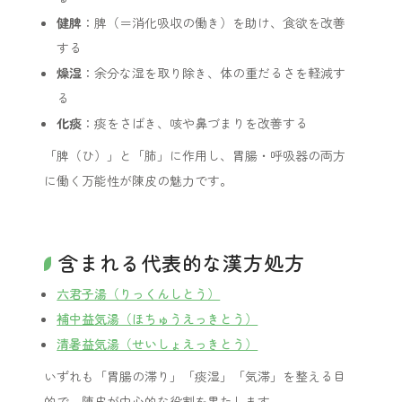
健脾
：脾（＝消化吸収の働き）を助け、食欲を改善
する
燥湿
：余分な湿を取り除き、体の重だるさを軽減す
る
化痰
：痰をさばき、咳や鼻づまりを改善する
「脾（ひ）」と「肺」に作用し、胃腸・呼吸器の両方
に働く万能性が陳皮の魅力です。
含まれる代表的な漢方処方
六君子湯（りっくんしとう）
補中益気湯（ほちゅうえっきとう）
清暑益気湯（せいしょえっきとう）
いずれも「胃腸の滞り」「痰湿」「気滞」を整える目
的で、陳皮が中心的な役割を果たします。