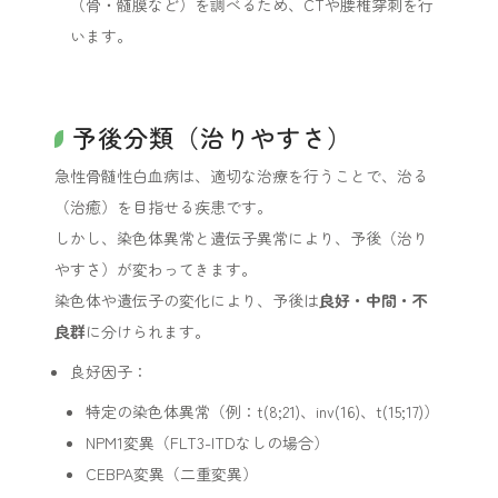
（骨・髄膜など）を調べるため、CTや腰椎穿刺を行
います。
予後分類（治りやすさ）
急性骨髄性白血病は、適切な治療を行うことで、治る
（治癒）を目指せる疾患です。
しかし、染色体異常と遺伝子異常により、予後（治り
やすさ）が変わってきます。
染色体や遺伝子の変化により、予後は
良好・中間・不
良群
に分けられます。
良好因子：
特定の染色体異常（例：t(8;21)、inv(16)、t(15;17)）
NPM1変異（FLT3-ITDなしの場合）
CEBPA変異（二重変異）