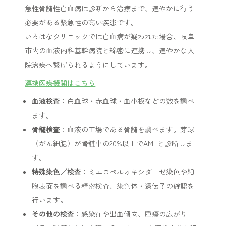
急性骨髄性白血病は診断から治療まで、速やかに行う
必要がある緊急性の高い疾患です。
いろはなクリニックでは白血病が疑われた場合、岐阜
市内の血液内科基幹病院と綿密に連携し、速やかな入
院治療へ繋げられるようにしています。
連携医療機関はこちら
血液検査
：白血球・赤血球・血小板などの数を調べ
ます。
骨髄検査
：血液の工場である骨髄を調べます。芽球
（がん細胞）が骨髄中の20%以上でAMLと診断しま
す。
特殊染色／検査
：ミエロペルオキシダーゼ染色や細
胞表面を調べる精密検査、染色体・遺伝子の確認を
行います。
その他の検査
：感染症や出血傾向、腫瘍の広がり