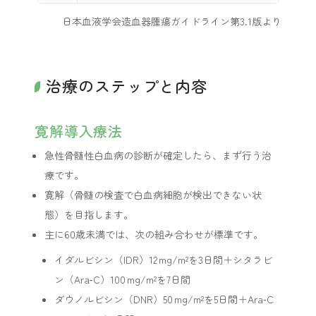
日本血液学会造血器腫瘍ガイドライン第3.1版より
治療のステップと内容
寛解導入療法
急性骨髄性白血病の診断が確定したら、まず行う治
療です。
寛解（骨髄の検査で白血病細胞が検出できない状
態）を目指します。
主に60歳未満では、次の組み合わせが標準です。
イダルビシン（IDR）12 mg/m²を3日間＋シタラビ
ン（Ara‑C）100 mg/m²を7日間
ダウノルビシン（DNR）50 mg/m²を5日間＋Ara‑C