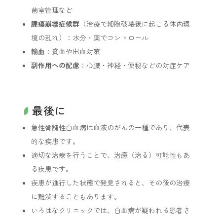
菌室管理など
腫瘍崩壊症候群
（治療で細胞破壊後に起こる体内環
境の乱れ）：水分・薬でコントロール
輸血
：貧血や出血対策
副作用への配慮
：心臓・神経・便秘などの対症ケア
最後に
急性骨髄性白血病は血液のがんの一種であり、代表
的な疾患です。
適切な治療を行うことで、治癒（治る）可能性もあ
る疾患です。
疾患が進行した状態で発見されると、その後の治療
に難渋することもあります。
いろはなクリニックでは、白血病が疑われる患者さ