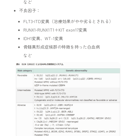
など
不良因子：
FLT3‑ITD変異（治療効果がやや劣るとされる）
RUNX1‑RUNX1T1＋KIT exon17変異
IDH1変異、WT-1変異
骨髄異形成症候群の特徴を持った白血病
など