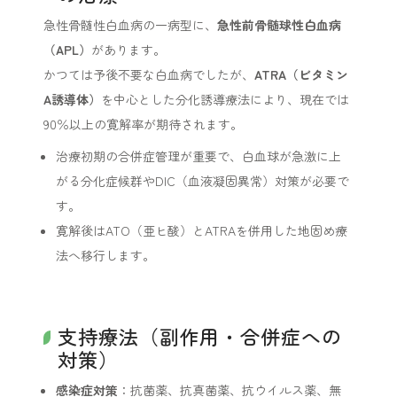
急性骨髄性白血病の一病型に、
急性前骨髄球性白血病
（APL）
があります。
かつては予後不要な白血病でしたが、
ATRA（ビタミン
A誘導体）
を中心とした分化誘導療法により、現在では
90％以上の寛解率が期待されます。
治療初期の合併症管理が重要で、白血球が急激に上
がる分化症候群やDIC（血液凝固異常）対策が必要で
す。
寛解後はATO（亜ヒ酸）とATRAを併用した地固め療
法へ移行します。
支持療法（副作用・合併症への
対策）
感染症対策
：抗菌薬、抗真菌薬、抗ウイルス薬、無