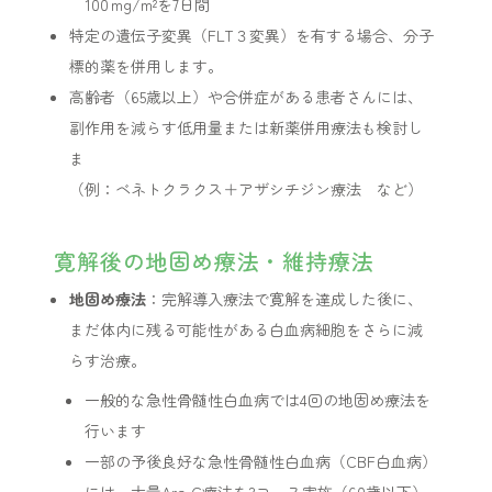
100 mg/m²を7日間
特定の遺伝子変異（FLT３変異）を有する場合、分子
標的薬を併用します。
高齢者（65歳以上）や合併症がある患者さんには、
副作用を減らす低用量または新薬併用療法も検討し
ま
（例：ベネトクラクス＋アザシチジン療法 など）
寛解後の地固め療法・維持療法
地固め療法
：完解導入療法で寛解を達成した後に、
まだ体内に残る可能性がある白血病細胞をさらに減
らす治療。
一般的な急性骨髄性白血病では4回の地固め療法を
行います
一部の予後良好な急性骨髄性白血病（CBF白血病）
には、大量Ara‑C療法を3コース実施（60歳以下）