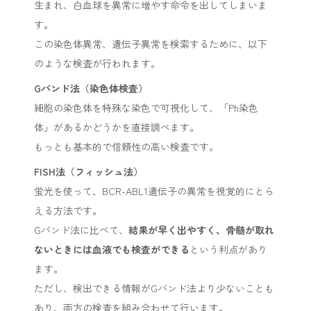
生まれ、白血球を異常に増やす命令を出してしまいま
す。
この染色体異常、遺伝子異常を検索するために、以下
のような検査が行われます。
Gバンド法（染色体検査）
細胞の染色体を特殊な染色で可視化して、「Ph染色
体」があるかどうかを直接調べます。
もっとも基本的で信頼性の高い検査です。
FISH法（フィッシュ法）
蛍光を使って、BCR-ABL1遺伝子の異常を視覚的にとら
える方法です。
Gバンド法に比べて、
結果が早く出やすく、骨髄が取れ
ないときには血液でも検査ができる
という利点があり
ます。
ただし、検出できる情報がGバンド法より少ないことも
あり、両方の検査を組み合わせて行います。