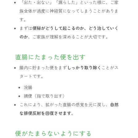
「出た・出ない」「漏らした」といった様に、ご家
族全体が過度に神経質になってしまうことがありま
す。
まずは
便秘がどうして起こるのか、どう治していく
のか
、ご家族が理解を深めることが大切です。
直腸にたまった便を出す
腸内に貯まった便をまず
しっかり取り除く
ことがス
タートです。
浣腸
摘便（指で取り出す）
これにより、拡がった直腸の感覚を元に戻し、
自然
な排便反射を回復させます
。
便がたまらないようにする