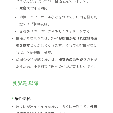
ような方法を試しつつ、経過を見ていきます。
ご家庭でできる対応
綿棒にベビーオイルなどをつけて、肛門を軽く刺
激する「綿棒浣腸」
お腹を「の」の字にやさしくマッサージする
便秘がちな乳児では、
3〜4日排便がなければ綿棒浣
腸を試す
ことが勧められます。それでも排便がなけ
れば、医療機関へ受診。
頑固な便秘が続く場合は、
器質的疾患を疑う
必要が
あるため、小児科専門医への相談が望ましいです。
乳児期以降
急性便秘
急に便が出なくなった場合、多くは一過性で、
外来