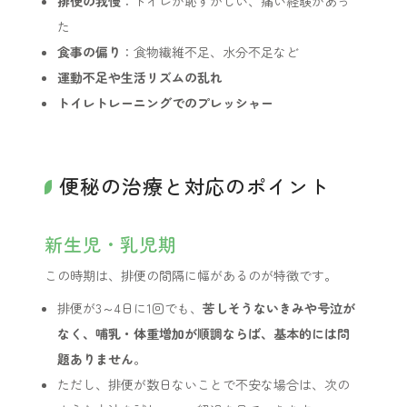
排便の我慢
：トイレが恥ずかしい、痛い経験があっ
た
食事の偏り
：食物繊維不足、水分不足など
運動不足や生活リズムの乱れ
トイレトレーニングでのプレッシャー
便秘の治療と対応のポイント
新生児・乳児期
この時期は、排便の間隔に幅があるのが特徴です。
排便が3～4日に1回でも、
苦しそうないきみや号泣が
なく、哺乳・体重増加が順調ならば、基本的には問
題ありません
。
ただし、排便が数日ないことで不安な場合は、次の