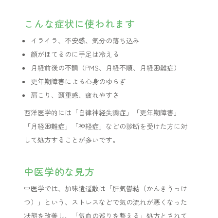
こんな症状に使われます
イライラ、不安感、気分の落ち込み
顔がほてるのに手足は冷える
月経前後の不調（PMS、月経不順、月経困難症）
更年期障害による心身のゆらぎ
肩こり、頭重感、疲れやすさ
西洋医学的には「自律神経失調症」「更年期障害」
「月経困難症」「神経症」などの診断を受けた方に対
して処方することが多いです。
中医学的な見方
中医学では、加味逍遥散は「肝気鬱結（かんきうっけ
つ）」という、ストレスなどで気の流れが悪くなった
状態を改善し、「気血の巡りを整える」処方とされて