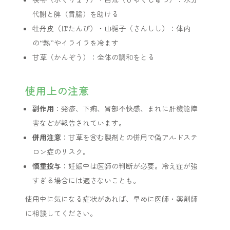
代謝と脾（胃腸）を助ける
牡丹皮（ぼたんぴ）・山梔子（さんしし）：体内
の“熱”やイライラを冷ます
甘草（かんぞう）：全体の調和をとる
使用上の注意
副作用
：発疹、下痢、胃部不快感、まれに肝機能障
害などが報告されています。
併用注意
：甘草を含む製剤との併用で偽アルドステ
ロン症のリスク。
慎重投与
：妊娠中は医師の判断が必要。冷え症が強
すぎる場合には適さないことも。
使用中に気になる症状があれば、早めに医師・薬剤師
に相談してください。