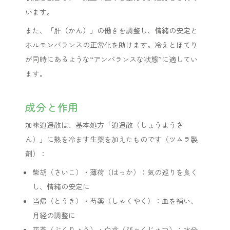
います。
また、「肝（かん）」の働きを調整し、情緒の安定と
ホルモンバランスの正常化を助けます。冷えとほてり
が同時にあるような“アンバランスな状態”に適してい
ます。
成分と作用
加味逍遥散は、基本処方「逍遥散（しょうようさ
ん）」に熱を冷ます生薬を加えたものです（ツムラ製
剤）：
柴胡（さいこ）・薄荷（はっか）：気の巡りを良く
し、情緒の安定に
当帰（とうき）・芍薬（しゃくやく）：血を補い、
月経の調整に
茯苓（ぶくりょう）・白朮（びゃくじゅつ）：水分