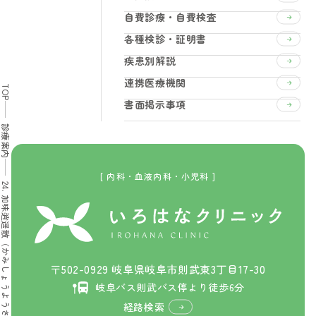
自費診療・自費検査
各種検診・証明書
疾患別解説
連携医療機関
TOP
書面掲示事項
診療案内
[ 内科・血液内科・小児科 ]
24. 加味逍遥散（かみしょうようさん）
〒502-0929 岐阜県岐阜市則武東3丁目17-30
岐阜バス則武バス停より徒歩6分
経路検索