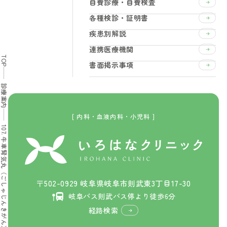
自費診療・自費検査
各種検診・証明書
疾患別解説
連携医療機関
TOP
書面掲示事項
診療案内
[ 内科・血液内科・小児科 ]
107. 牛車腎気丸（ごしゃじんきがん）
〒502-0929 岐阜県岐阜市則武東3丁目17-30
岐阜バス則武バス停より徒歩6分
経路検索