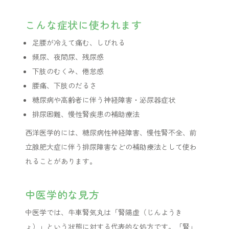
こんな症状に使われます
足腰が冷えて痛む、しびれる
頻尿、夜間尿、残尿感
下肢のむくみ、倦怠感
腰痛、下肢のだるさ
糖尿病や高齢者に伴う神経障害・泌尿器症状
排尿困難、慢性腎疾患の補助療法
西洋医学的には、糖尿病性神経障害、慢性腎不全、前
立腺肥大症に伴う排尿障害などの補助療法として使わ
れることがあります。
中医学的な見方
中医学では、牛車腎気丸は「腎陽虚（じんようき
ょ）」という状態に対する代表的な処方です。「腎」