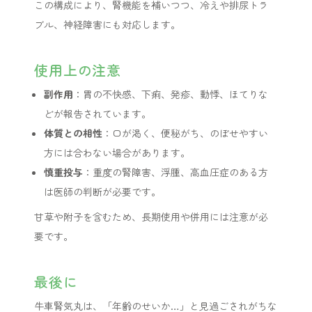
この構成により、腎機能を補いつつ、冷えや排尿トラ
ブル、神経障害にも対応します。
使用上の注意
副作用
：胃の不快感、下痢、発疹、動悸、ほてりな
どが報告されています。
体質との相性
：口が渇く、便秘がち、のぼせやすい
方には合わない場合があります。
慎重投与
：重度の腎障害、浮腫、高血圧症のある方
は医師の判断が必要です。
甘草や附子を含むため、長期使用や併用には注意が必
要です。
最後に
牛車腎気丸は、「年齢のせいか…」と見過ごされがちな