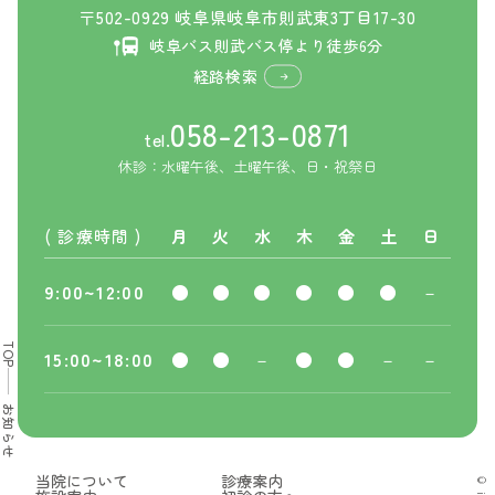
〒502-0929 岐阜県岐阜市則武東3丁目17-30
岐阜バス則武バス停より徒歩6分
経路検索
058-213-0871
tel.
休診：水曜午後、土曜午後、日・祝祭日
( 診療時間 )
月
火
水
木
金
土
日
9:00~12:00
●
●
●
●
●
●
－
TOP
15:00~18:00
●
●
－
●
●
－
－
お知らせ
当院について
診療案内