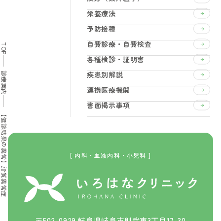
栄養療法
予防接種
自費診療・自費検査
TOP
各種検診・証明書
疾患別解説
診療案内
連携医療機関
書面掲示事項
【健診結果の異常】脂質異常症
[ 内科・血液内科・小児科 ]
〒502-0929 岐阜県岐阜市則武東3丁目17-30