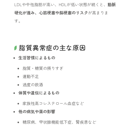
LDLや中性脂肪が高い、HDLが低い状態が続くと、
動脈
硬化が進み、心筋梗塞や脳梗塞のリスク
が高まりま
す。
脂質異常症の主な原因
生活習慣によるもの
脂質・糖質の摂りすぎ
運動不足
過度の飲酒
体質や遺伝によるもの
家族性高コレステロール血症など
他の病気や薬の影響
糖尿病、甲状腺機能低下症、腎疾患など