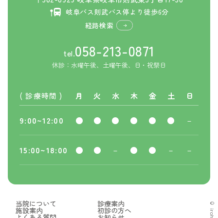
岐阜バス則武バス停より徒歩6分
経路検索
058-213-0871
tel.
休診：水曜午後、土曜午後、日・祝祭日
( 診療時間 )
月
火
水
木
金
土
日
9:00~12:00
●
●
●
●
●
●
－
15:00~18:00
●
●
－
●
●
－
－
当院について
診療案内
施設案内
初診の方へ
よくある質問
お知らせ