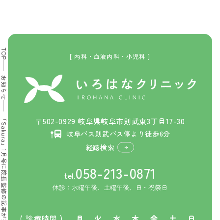
TOP
[ 内科・血液内科・小児科 ]
お知らせ
「Sakura」1月号に院長監修の記事が掲載されました
〒502-0929 岐阜県岐阜市則武東3丁目17-30
岐阜バス則武バス停より徒歩6分
経路検索
058-213-0871
tel.
休診：水曜午後、土曜午後、日・祝祭日
( 診療時間 )
月
火
水
木
金
土
日